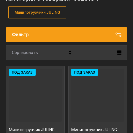
Минипогрузчики JULING
Фильтр
Сортировать
Цена - убывание
ПОД ЗАКАЗ
ПОД ЗАКАЗ
Цена - возрастание
Название - Я-А
Название - А-Я
Минипогрузчик JULING
Минипогрузчик JULING